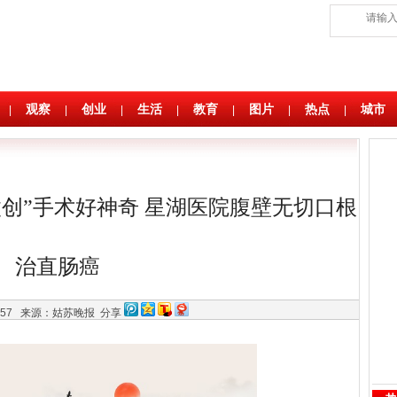
观察
创业
生活
教育
图片
热点
城市
|
|
|
|
|
|
|
创”手术好神奇 星湖医院腹壁无切口根
治直肠癌
7:57
来源：姑苏晚报
分享