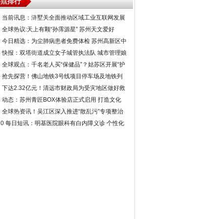
热点排行
1
当前讯息：浒墅关全面推动区域工业互联网发展
新增10家星级上云企业
2
全球热议:天上有颗“孙霈源星” 苏州天文爱好
者“追星”十余载终梦圆
3
今日精选：为尘肺病患者免费体检 苏州高新区中
医医院往返接送做好保障
4
快报：双塔街道成立女子城管执法队 城市管理娘
子军“上路”
5
全球观点：千名老人买“保健品”？姑苏区开展“护
老行动”专项整治
6
抢先探营！佛山地铁3号线项目停车场及地铁列
车首次亮相
7
下达2.32亿元！清远市财政局为受灾地区做好救
灾复产提供坚实的资金保障
8
动态：苏州青匠BOX体验店正式启用 打造文化
体验空间助力青年成长
9
全球热资讯！吴江区深入推进“散乱污”专项整治
瞄准废品回收点小作坊
10
每日短讯：明基医院眼科有白内障义诊 个性化
手术助重获视力