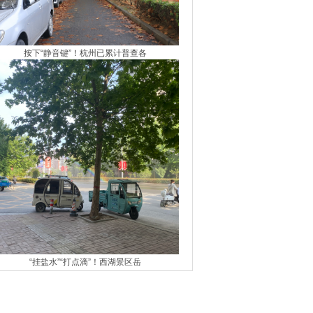
按下“静音键”！杭州已累计普查各
“挂盐水”“打点滴”！西湖景区岳