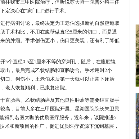
备前往我市三甲医院治疗，但听说苏大附一院普外科主任
下定决心在“家门口”进行手术。
队进行病例讨论，最终决定为王老伯选择新的自然腔道取
肠手术相比，不用在腹壁做直径5厘米的切口，而是通
下来的肿瘤。手术创伤更小，伤口更美观，还有利于降低
。
开5个直径0.5至1厘米不等的穿刺孔，随后，在腹腔镜
取出，最后完成乙状结肠和直肠吻合。手术用时2小
无切口、创伤小，王老伯术后第一天就可以正常下床活
前，老人恢复顺利，已康复出院。
用于直肠癌、乙状结肠癌及其他良性肿瘤等需要结直肠手
求较高，目前大多在三甲医院开展。星湖医院院长朱卫民
就能得到名医大咖的优质医疗服务，近年来，该院推进5
新技术和新项目的推广，促进优质医疗资源下沉到基层，