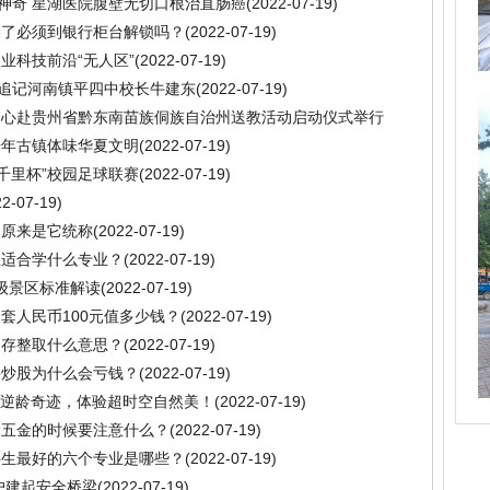
好神奇 星湖医院腹壁无切口根治直肠癌
(2022-07-19)
定了必须到银行柜台解锁吗？
(2022-07-19)
业科技前沿“无人区”
(2022-07-19)
—追记河南镇平四中校长牛建东
(2022-07-19)
中心赴贵州省黔东南苗族侗族自治州送教活动启动仪式举行
千年古镇体味华夏文明
(2022-07-19)
千里杯”校园足球联赛
(2022-07-19)
22-07-19)
？原来是它统称
(2022-07-19)
生适合学什么专业？
(2022-07-19)
A级景区标准解读
(2022-07-19)
套人民币100元值多少钱？
(2022-07-19)
零存整取什么意思？
(2022-07-19)
手炒股为什么会亏钱？
(2022-07-19)
证逆龄奇迹，体验超时空自然美！
(2022-07-19)
金五金的时候要注意什么？
(2022-07-19)
科生最好的六个专业是哪些？
(2022-07-19)
用户建起安全桥梁
(2022-07-19)