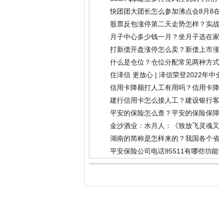
快团团大团长怎么参加沸点会8月8
股票反包涨停第二天走势怎样？实
月子中心多少钱一月？坐月子选在
打新债开盘涨停怎么卖？新债上市
什么是仓位？仓位分配常见两种方
住泽信 更放心 | 泽信荣登2022年
信用卡降额打人工有用吗？信用卡
建行信用卡怎么接人工？建设银行
平安的保险怎么查？平安的保险保
金沙酒业：水月人：《致放飞灵魂又
湖南的简称是怎样来的？我国各个
平安保险公司电话95511有哪些功