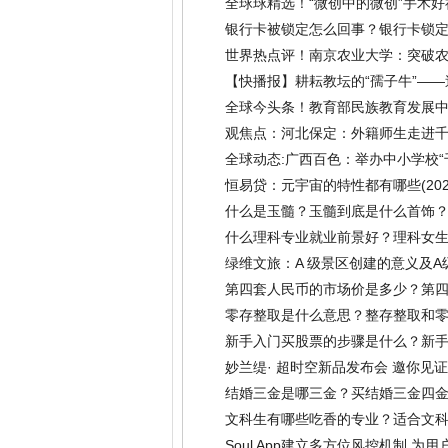
全球球精选！“微创中的微创”手术
银行卡被锁定怎么回事？银行卡锁
世界热点评！南京农业大学：突破农
【快播报】耕耘教坛的“孺子牛”—
全球今头条！教育部民族教育发展
(2022-07-19)
观焦点：河北保定：外籍师生走进
全球动态:广西百色：举办中小学校“
恒易贷：元宇宙的特性都有哪些
(20
什么是玉髓？玉髓到底是什么首饰
什么理科专业就业前景好？理科女
绿维文旅：A 级景区创建的意义及
第四套人民币的市场价是多少？第四
零存整取是什么意思？整存整取和
新手入门买股票的步骤是什么？新
妙兰缇· 超时空新品发布会 邀你见
结婚三金是哪三金？买结婚三金四
文科生有哪些吃香的专业？适合文
Soul App建立多方位风控机制 为