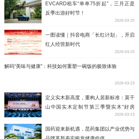
EVCARD租车“单单75折起”，三月正是
反季出游好时节！
2026-03-25
一图读懂｜抖音电商「长红计划」，开启
红人经营新时代
2026-03-25
解码“美味与健康”：科技如何重塑一碗饭的极致体验
2026-03-23
定义实木新高度，重构人居新标准：莫干
山中国实木定制节第三季暨实木“好房
2026-03-23
子”7M标准发布会在德清盛大举行
国药迎来新机遇，昆药集团以产业优势与
品牌革新夯实银发健康价值