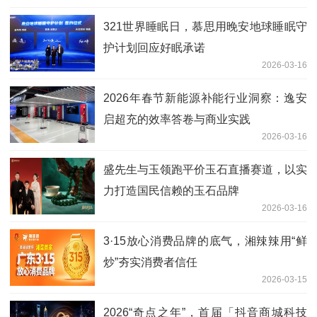
321世界睡眠日，慕思用晚安地球睡眠守
护计划回应好眠承诺
2026-03-16
2026年春节新能源补能行业洞察：逸安
启超充的效率答卷与商业实践
2026-03-16
盛先生与玉领跑平价玉石直播赛道，以实
力打造国民信赖的玉石品牌
2026-03-16
3·15放心消费品牌的底气，湘辣辣用“鲜
炒”夯实消费者信任
2026-03-15
2026“奇点之年”，首届「抖音商城科技