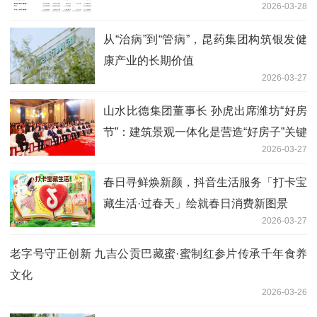
2026-03-28
从“治病”到“管病”，昆药集团构筑银发健
康产业的长期价值
2026-03-27
山水比德集团董事长 孙虎出席潍坊“好房
节”：建筑景观一体化是营造“好房子”关键
2026-03-27
战略
春日寻鲜焕新颜，抖音生活服务「打卡宝
藏生活·过春天」绘就春日消费新图景
2026-03-27
老字号守正创新 九吉公贡巴藏蜜·蜜制红参片传承千年食养
文化
2026-03-26