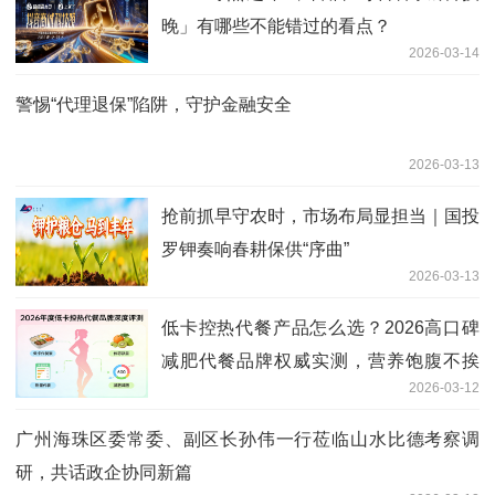
晚」有哪些不能错过的看点？
2026-03-14
警惕“代理退保”陷阱，守护金融安全
2026-03-13
抢前抓早守农时，市场布局显担当｜国投
罗钾奏响春耕保供“序曲”
2026-03-13
低卡控热代餐产品怎么选？2026高口碑
减肥代餐品牌权威实测，营养饱腹不挨
2026-03-12
饿、科学减脂不反弹
广州海珠区委常委、副区长孙伟一行莅临山水比德考察调
研，共话政企协同新篇