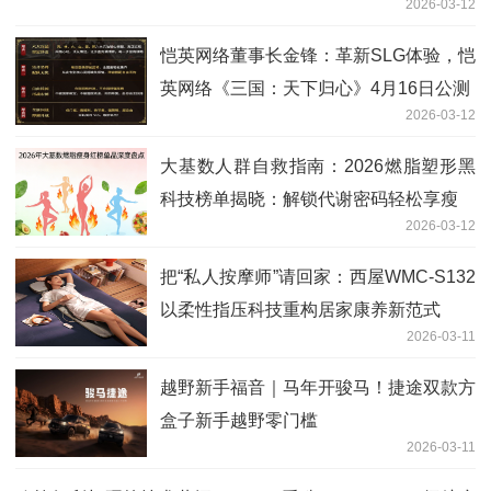
2026-03-12
恺英网络董事长金锋：革新SLG体验，恺
英网络《三国：天下归心》4月16日公测
2026-03-12
大基数人群自救指南：2026燃脂塑形黑
科技榜单揭晓：解锁代谢密码轻松享瘦
2026-03-12
把“私人按摩师”请回家：西屋WMC-S132
以柔性指压科技重构居家康养新范式
2026-03-11
越野新手福音｜马年开骏马！捷途双款方
盒子新手越野零门槛
2026-03-11