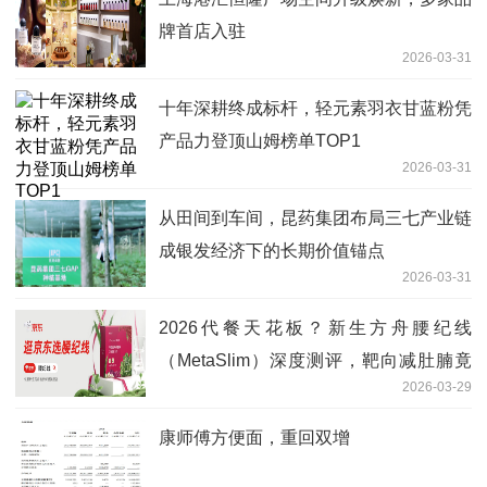
牌首店入驻
2026-03-31
十年深耕终成标杆，轻元素羽衣甘蓝粉凭
产品力登顶山姆榜单TOP1
2026-03-31
从田间到车间，昆药集团布局三七产业链
成银发经济下的长期价值锚点
2026-03-31
2026代餐天花板？新生方舟腰纪线
（MetaSlim）深度测评，靶向减肚腩竟
2026-03-29
如此简单
康师傅方便面，重回双增