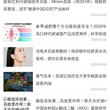
政策红利与硬核技术共振：Mirxes觅瑞（2629.HK）领航癌
筛赛道，筑牢“健康中国2030”产业标杆
2026-03-08
春季减肥哪个方法最快最安全？2026年
高口碑代谢减脂产品深度测评，科学助选
2026-03-06
最优选
光电术后效果翻倍！艳存晓年轻胶原水光
套组，锁住抗衰长效收益
2026-03-06
紫气东来！昌源记深挖东方美学赋新会陈
皮新内涵
2026-03-06
极低添加量，高效显作用！新天合生物×
中国农科院α-酮戊二酸（AKG）最新研究