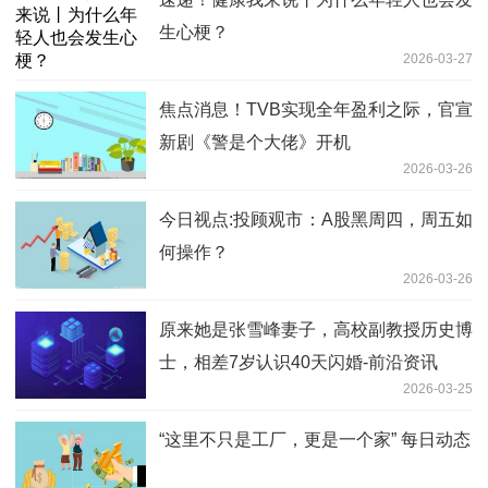
生心梗？
2026-03-27
焦点消息！TVB实现全年盈利之际，官宣
新剧《警是个大佬》开机
2026-03-26
今日视点:投顾观市：A股黑周四，周五如
何操作？
2026-03-26
原来她是张雪峰妻子，高校副教授历史博
士，相差7岁认识40天闪婚-前沿资讯
2026-03-25
“这里不只是工厂，更是一个家” 每日动态