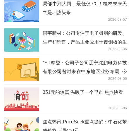
局部中到大雨，最低仅7℃！桂林未来天
气是...|热头条
2026-03-07
同宇新材：公司专注于电子树脂的研发、
生产和销售，产品主要应用于覆铜板的生
2026-03-06
产_速讯
*ST摩登：公司子公司辽宁沈鹏电力科技
有限公司暂时未在中东地区业务布局_今
2026-03-06
日快看
351元的较真 温暖了一个早市 焦点快看
2026-03-06
焦点热讯:PriceSeek重点提醒：中石化苯
酚价格上调400元