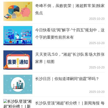
奇峰不倒，虽败犹荣｜湘超辉常策|独家
焦点
2025-10-20
今日快看!说“闻”解字·“十四五”规划中，这
个字的重要性前所未有
2025-10-20
天天资讯:5:0，“湘超”长沙队客场大胜张
家界｜组图
2025-10-20
长沙日历｜你知道谭嗣同“崩霆”琴吗？
2025-10-20
长沙队登顶“湘超”积分榜！ | 新闻海报 每