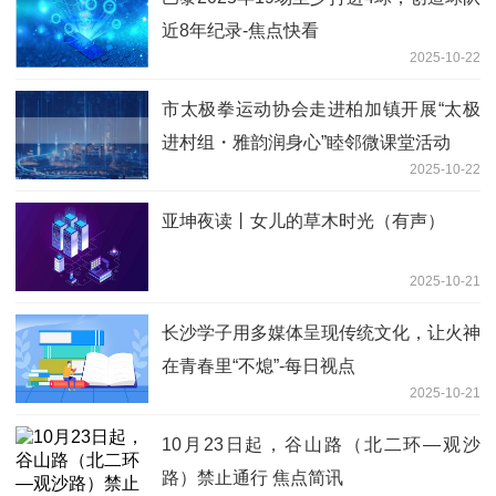
近8年纪录-焦点快看
2025-10-22
市太极拳运动协会走进柏加镇开展“太极
进村组・雅韵润身心”睦邻微课堂活动
2025-10-22
亚坤夜读丨女儿的草木时光（有声）
2025-10-21
长沙学子用多媒体呈现传统文化，让火神
在青春里“不熄”-每日视点
2025-10-21
10月23日起，谷山路（北二环—观沙
路）禁止通行 焦点简讯