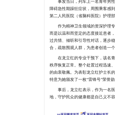
事发当日，列车上一名青年男
障碍急性期躁狂症状，周围乘客感
第二人民医院（省脑科医院）护理
作为精神卫生领域的资深护理
而是以温和而坚定的态度接近患者
过共情、倾听和引导性对话，逐步
合，疏散围观人群，为患者创造一
在龙立红的专业干预下，该名
秩序恢复正常。整个处置过程迅速
的由衷敬佩。为表彰龙立红护士长的医
特意为她颁发了一枚“雷锋号”荣誉
事后，龙立红表示，作为一名
地，守护民众的健康都是自己义不
关键
>>返回频道首页
返回本网站首页