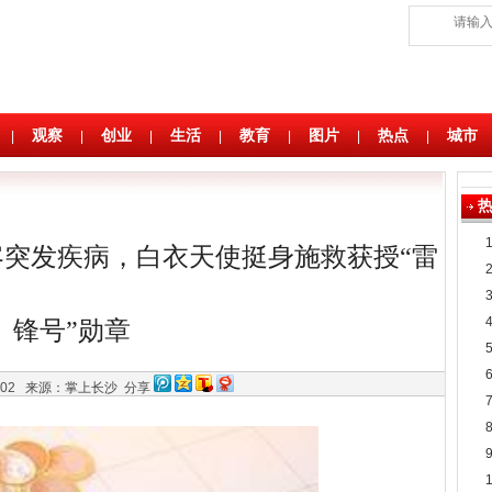
观察
创业
生活
教育
图片
热点
城市
|
|
|
|
|
|
|
客突发疾病，白衣天使挺身施救获授“雷
锋号”勋章
3:02
来源：掌上长沙
分享