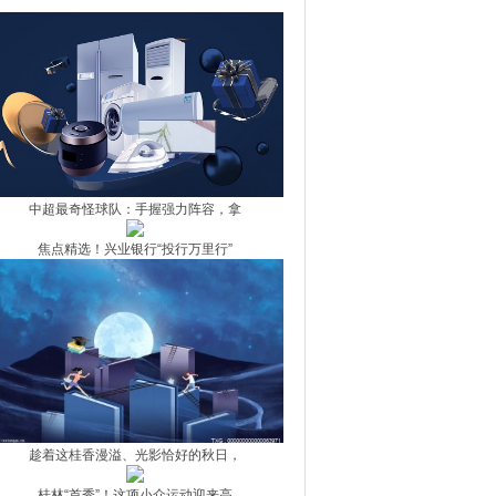
手术助重获视力
中超最奇怪球队：手握强力阵容，拿
焦点精选！兴业银行“投行万里行”
趁着这桂香漫溢、光影恰好的秋日，
桂林“首秀”！这项小众运动迎来高