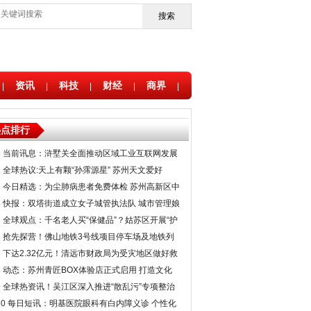
搜索
资讯
科技
财经
商界
|
|
|
|
|
热点排行
1
当前讯息：浒墅关全面推动区域工业互联网发展
新增10家星级上云企业
2
全球热议:天上有颗“孙霈源星” 苏州天文爱好
者“追星”十余载终梦圆
3
今日精选：为尘肺病患者免费体检 苏州高新区中
医医院往返接送做好保障
4
快报：双塔街道成立女子城管执法队 城市管理娘
子军“上路”
5
全球观点：千名老人买“保健品”？姑苏区开展“护
老行动”专项整治
6
抢先探营！佛山地铁3号线项目停车场及地铁列
车首次亮相
7
下达2.32亿元！清远市财政局为受灾地区做好救
灾复产提供坚实的资金保障
8
动态：苏州青匠BOX体验店正式启用 打造文化
体验空间助力青年成长
9
全球热资讯！吴江区深入推进“散乱污”专项整治
瞄准废品回收点小作坊
10
每日短讯：明基医院眼科有白内障义诊 个性化