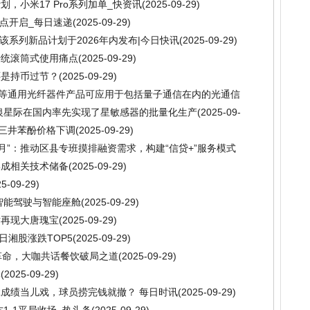
，小米17 Pro系列加单_快资讯
(2025-09-29)
8点开启_每日速递
(2025-09-29)
该系列新品计划于2026年内发布|今日快讯
(2025-09-29)
传统滚筒式使用痛点
(2025-09-29)
还是持币过节？
(2025-09-29)
分复用器等通用光纤器件产品可应用于包括量子通信在内的光通信
银星际在国内率先实现了星敏感器的批量化生产
(2025-09-
化三井苯酚价格下调
(2025-09-29)
月”：推动区县专班摸排融资需求，构建“信贷+”服务模式
形成相关技术储备
(2025-09-29)
25-09-29)
智能驾驶与智能座舱
(2025-09-29)
术再现大唐瑰宝
(2025-09-29)
9日湘股涨跌TOP5
(2025-09-29)
革命，大咖共话餐饮破局之道
(2025-09-29)
元
(2025-09-29)
成绩当儿戏，球员捞完钱就撤？ 每日时讯
(2025-09-29)
1-1平局收场_热头条
(2025-09-29)