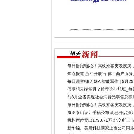
每日播报!暖心！高铁乘客突发疾病
焦点报道:浙江开展“个体工商户服务
(2025-09-29)
每日观察!镰刀妹AI智能写作 | 9月2
假期想云端赏月？推荐这些航班_每
前8月全省实现社会消费品零售总额13
每日播报!暖心！高铁乘客突发疾病
岚图泰山设计手稿公布 现已开启预
机构席位卖出1790.71万 北交所
新华锦、美晨科技两家上市公司同步遭