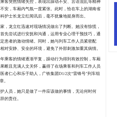
性乘客突然情绪失控，表现出躁动不安、言语混乱等精神
到不安，车厢内气氛一度紧张。此时，恰在车上的湖南省
部科护士长龙立红闻讯后，毫不犹豫地挺身而出。
专家，龙立红迅速对现场情况做出了判断。她没有惊慌，
，首先尝试进行安抚和沟通，运用专业心理干预技巧，通
稳定患者的激动情绪。同时，她与列车工作人员紧密配
个相对安静、安全的环境，避免了外部刺激加重其病情。
青年乘客的情绪逐渐平复，躁动行为得到有效控制，车厢
、果断且充满人文关怀，赢得了在场乘客和列车工作人员
者仁心和乐于助人，广铁集团D1/2次“雷锋号”列车组
勋章。
医护人员，她只是做了一件应该做的事情，无论何时何
容辞的责任。
词：
中国焦点日报网
最新资讯