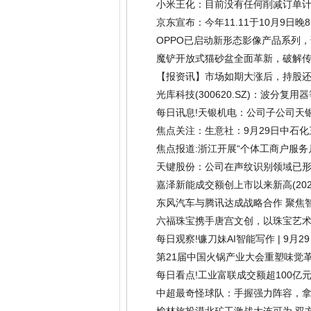
小米王化：目前没有任何削减订单计划
京东宣布：今年11.11于10月9日晚
OPPO已启动新形态影像产品系列，
魔铲开放式猫砂盆全面革新，破解
【报资讯】市场如期大涨后，持股
光库科技(300620.SZ)：波
领域
(2025-09-29)
每日讯息!天银机电：公司子公司天
29)
焦点关注：生意社：9月29日中石
焦点报道:浙江开展“个体工商户服务
(2025-09-29)
天键股份：公司在声纹识别领域已
嘉泽新能成交额创上市以来新高
(20
东风汽车与腾讯达成战略合作 聚焦
六福珠宝携手唐宫文创，以珠宝艺
每日观察!镰刀妹AI智能写作 | 9月2
第21届中国火锅产业大会重塑味觉
每日看点!工业富联成交额超100亿
中超最奇怪球队：手握强力阵容，拿
榆林旅投漠北矿工激战大连可为 双方