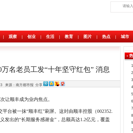
观察
创业
生活
教育
图片
热点
城市
|
|
|
|
|
|
|
10万名老员工发“十年坚守红包” 消息
:03
来源：南方都市报
分享
再次让顺丰成为业内焦点。
平台被一抹“顺丰红”刷屏。这封由顺丰控股（002352.
人名义发出的“长期服务感谢金”，总额高达1.2亿元，覆盖
。