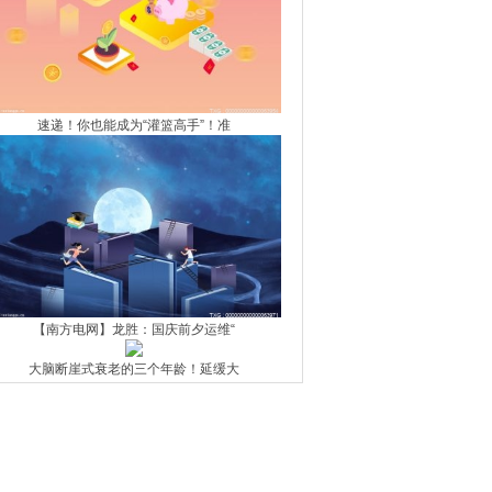
速递！你也能成为“灌篮高手”！准
【南方电网】龙胜：国庆前夕运维“
大脑断崖式衰老的三个年龄！延缓大