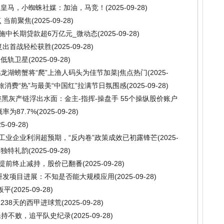
胜皇马，小蜘蛛社媒：加油，马竞！
(2025-09-28)
 当前聚焦
(2025-09-28)
施中长期贷款超6万亿元_微动态
(2025-09-28)
复出首战轻松获胜
(2025-09-28)
网低轨卫星
(2025-09-28)
鹤龙湖螃蟹将“爬”上渔人码头为佳节加菜|焦点热门
(2025-
旅消费“热”与最美“中国红”拉满节日氛围感
(2025-09-28)
整黑灰产链浮出水面：金主-指挥-操盘手 55个操纵股价账户
率为87.7%
(2025-09-28)
25-09-28)
以上工业企业利润超预期，“反内卷”政策成效已初露锋芒
(2025-
乐独特礼韵
(2025-09-28)
管提前终止减持，股价已翻番
(2025-09-28)
研发项目进展：不知是否能大规模应用
(2025-09-28)
扳平
(2025-09-28)
238天的西甲进球荒
(2025-09-28)
保持不败，追平队史纪录
(2025-09-28)