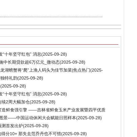
发“十年坚守红包” 消息
(2025-09-28)
施中长期贷款超6万亿元_微动态
(2025-09-28)
鹤龙湖螃蟹将“爬”上渔人码头为佳节加菜|焦点热门
(2025-
乐独特礼韵
(2025-09-28)
）
(2025-09-28)
发“十年坚守红包” 消息
(2025-09-28)
连续2周大幅加仓
(2025-09-28)
打造鲜食强引擎 ——吉林省鲜食玉米产业发展暨四平优质
办
(2025-09-28)
新图景——中国运动休闲大会赋能日照样本
(2025-09-28)
预测首发出炉
(2025-09-28)
均得分10+ 那失去范乔丹也不可惜
(2025-09-28)