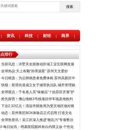
搜索
资讯
科技
财经
商界
|
|
|
|
|
热点排行
1
当前讯息：浒墅关全面推动区域工业互联网发展
新增10家星级上云企业
2
全球热议:天上有颗“孙霈源星” 苏州天文爱好
者“追星”十余载终梦圆
3
今日精选：为尘肺病患者免费体检 苏州高新区中
医医院往返接送做好保障
4
快报：双塔街道成立女子城管执法队 城市管理娘
子军“上路”
5
全球观点：千名老人买“保健品”？姑苏区开展“护
老行动”专项整治
6
抢先探营！佛山地铁3号线项目停车场及地铁列
车首次亮相
7
下达2.32亿元！清远市财政局为受灾地区做好救
灾复产提供坚实的资金保障
8
动态：苏州青匠BOX体验店正式启用 打造文化
体验空间助力青年成长
9
全球热资讯！吴江区深入推进“散乱污”专项整治
瞄准废品回收点小作坊
10
每日短讯：明基医院眼科有白内障义诊 个性化