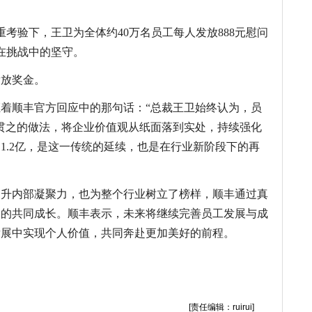
双重考验下，王卫为全体约40万名员工每人发放888元慰问
在挑战中的坚守。
发放奖金。
着顺丰官方回应中的那句话：“总裁王卫始终认为，员
贯之的做法，将企业价值观从纸面落到实处，持续强化
1.2亿，是这一传统的延续，也是在行业新阶段下的再
提升内部凝聚力，也为整个行业树立了榜样，顺丰通过真
工的共同成长。顺丰表示，未来将继续完善员工发展与成
发展中实现个人价值，共同奔赴更加美好的前程。
顺丰
王卫
员工
红包
快递
十年坚守红
[责任编辑：ruirui]