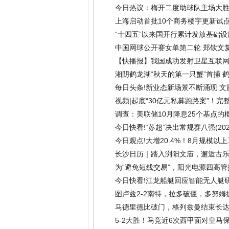
今日热议：梅开二度助球队主场大
上海启动首批10个商务楼宇更新试点
“十四五”以来国开行累计发放基础设
中国网球公开赛女单第二轮 郑钦文
【快播报】我国成功发射卫星互联
湘阴鹤龙湖“秋天的第一只蟹”首捕 
09-28)
每日头条!新业态新场景不断涌现 文
视频|起底“30亿元私募跑路案”！完
遭AI剿杀|焦点播报
(2025-09-28)
调查：美联储10月降息25个基点的概
今日快看!“苏超”决出常规赛八强
(20
今日观点!大增20.4%！8月规模
09-28)
长沙日历｜踏入浏阳文庙，邂逅古
为“避免短线交易”，阳光电源四高
今日快看!江龙船艇回应智能无人艇
图卢兹2-2南特，拉多破僵，多努姆
马德里德比破门，格列兹曼结束长达
5-2大胜！马竞近6次西甲面对皇马