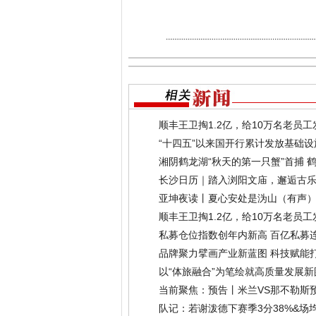
顺丰王卫掏1.2亿，给10万名老员工
“十四五”以来国开行累计发放基础设
湘阴鹤龙湖“秋天的第一只蟹”首捕 
09-28)
长沙日历｜踏入浏阳文庙，邂逅古
亚坤夜读丨夏心安处是沩山（有声
顺丰王卫掏1.2亿，给10万名老员工
私募仓位指数创年内新高 百亿私募
品牌聚力擘画产业新蓝图 科技赋能
玉米（粮食）产销对接大会成功举
以“体旅融合”为笔绘就高质量发展
当前聚焦：预告丨米兰VS那不勒斯
队记：若谢泼德下赛季3分38%&场