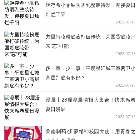
姬存希小晶钻防晒乳整装待发，迎接夏日
灿烂千阳
2022-07-13
方里持妆粉底液打破传统，为国货底妆带
来“芯“可能
2022-07-13
多一室，少一事！平度星汇城三室两卫小
高层到底有多好？
2022-07-13
漫展丨28届漫展情报大集合！快来席卷
夏日漫展
2022-07-13
鲁南制药·沂蒙精神校园大使：用青春之