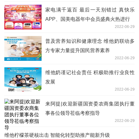
家电满千返百 最后一天别错过 真快乐
APP、国美电器年中会员盛典火热进行
2022-06-29
普及营养知识和健康理念 维他奶联动多
方专家力量提升国民营养素养
2022-06-29
维他奶谨记社会责任 积极助推行业良性
发展
2022-06-29
来阿提|欢迎新疆国资委农商集团执行董
事各位领导莅临考察指导
2022-06-29
维他柠檬茶硬核出击 智能化转型助推产能新升级