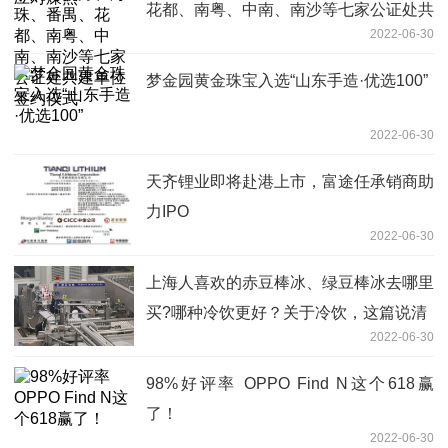
花都、南粤、中南、南沙等七家公证处共
2022-06-30
建单位签约仪式
梦金园黄金珠宝入选“山东手造·优选100”
2022-06-30
天齐锂业即将赴港上市，富途任承销商助
力IPO
2022-06-30
上海人喜欢的赤豆棒冰、绿豆棒冰去哪里
买?哪种冷饮更好？关于冷饮，这篇说清
2022-06-30
98%好评率 OPPO Find N这个618赢
了！
2022-06-30