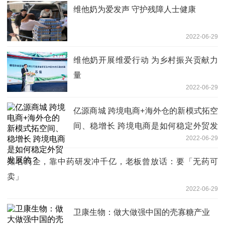
维他奶为爱发声 守护残障人士健康
2022-06-29
维他奶开展维爱行动 为乡村振兴贡献力
量
2022-06-29
亿源商城 跨境电商+海外仓的新模式拓空
间、稳增长 跨境电商是如何稳定外贸发
2022-06-29
展的？
知名药企，靠中药研发冲千亿，老板曾放话：要「无药可
卖」
2022-06-29
卫康生物：做大做强中国的壳寡糖产业