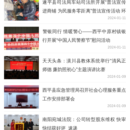
遂平县司法局车站司法所开展“普法宣传
进商铺 为民服务零距离”普法宣传活动 环
2024-01-11
球报道
​警银同行 情暖警心——西平中原村镇银
行开展“中国人民警察节”慰问活动
2024-01-11
天天头条：潢川县教体系统举行“清风正
师德 廉韵照初心”主题演讲比赛
2024-01-09
​西平县应急管理局召开社会心理服务重点
工作安排部署会
2024-01-09
南阳宛城法院：公司转型股东维权 快审
快结获好评_速递