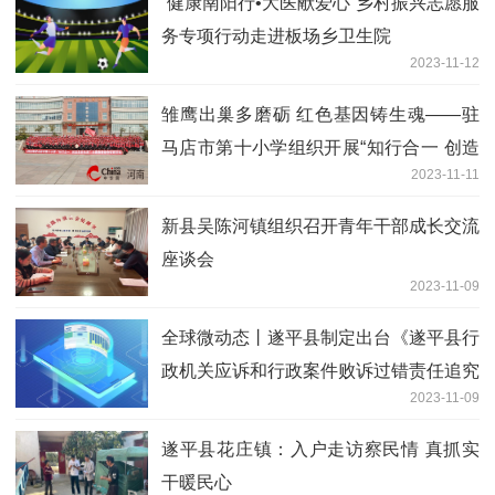
“健康南阳行•大医献爱心”乡村振兴志愿服
务专项行动走进板场乡卫生院
2023-11-12
雏鹰出巢多磨砺 红色基因铸生魂——驻
马店市第十小学组织开展“知行合一 创造
2023-11-11
美好未来”主题教育实践活动_全球速递
​新县吴陈河镇组织召开青年干部成长交流
座谈会
2023-11-09
全球微动态丨遂平县制定出台《遂平县行
政机关应诉和行政案件败诉过错责任追究
2023-11-09
暂行办法》
遂平县花庄镇：入户走访察民情 真抓实
干暖民心