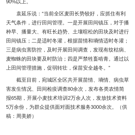
90%以上。
袁延乐说：“当前全区麦田长势较好，应抓住有利
天气条件，进行田间管理。一是开展田间镇压，对于播
种早、播量大、有旺长趋势、土壤暄松的田块及时进行
田间镇压；二是适时冬灌，根据苗情和墒情适时冬灌；
三是病虫害防控，及时开展田间调查，发现有纹枯病、
麦蜘蛛的田块要及时防治；四是严禁牲畜啃青。通过以
上田间管理措施，促弱转壮，保苗安全越冬。”
截至目前，宛城区全区共开展苗情、墒情、病虫草
害发生情况、田间检疫调查80余次，发布各类农情简
报65期，开展小麦技术培训2万余人次，发放技术资料
5万余份，为群众提供面对面技术服务3000余次。（供
稿：周美娇）