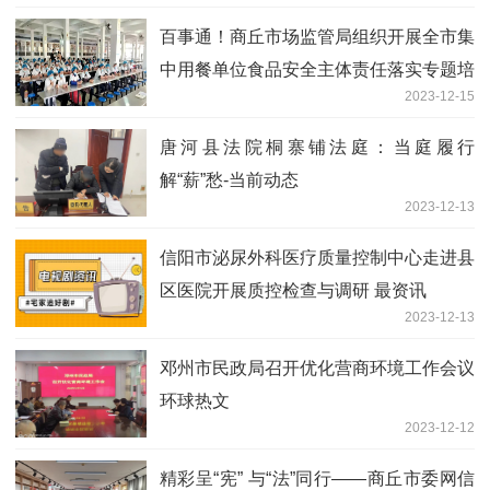
百事通！商丘市场监管局组织开展全市集
中用餐单位食品安全主体责任落实专题培
2023-12-15
训
唐河县法院桐寨铺法庭：当庭履行
解“薪”愁-当前动态
2023-12-13
​信阳市泌尿外科医疗质量控制中心走进县
区医院开展质控检查与调研 最资讯
2023-12-13
邓州市民政局召开优化营商环境工作会议
环球热文
2023-12-12
精彩呈“宪” 与“法”同行——商丘市委网信