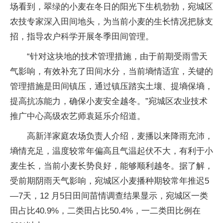
场看到，翠绿的小麦在冬日的阳光下生机勃勃，宛城区
农技专家深入田间地头，为当前小麦的生长情况把脉支
招，指导农户科学开展冬季田间管理。
“针对这块地的技术管理措施，由于前期受雨雪天
气影响，有效补充了田间水分，当前墒情适宜，关键的
管理措施是田间镇压，通过镇压踏实土壤、提墒保墒，
提高抗冻能力，确保小麦安全越冬。”宛城区农业技术
推广中心高级农艺师袁延乐介绍道。
高新洋家庭农场负责人介绍，麦播以来降雨充沛，
墒情充足，温度较常年偏高且气温起伏不大，有利于小
麦生长，当前小麦长势良好，能够顺利越冬。据了解，
受前期阴雨天气影响，宛城区小麦播种期较常年推迟5
—7天，12 月5日田间苗情调查结果显示，宛城区一类
田占比40.9%，二类田占比50.4%，一二类田比例在