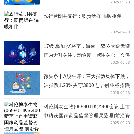
2025-09-23
农行蒙阴县支行：职责所在 温暖相伴
2025-09-23
17级“桦加沙”将至，海南一55岁大象无避
雨内舍引关注，动物园：感谢关心，会保
2025-09-23
护 精彩看点
微头条丨A股午评：三大指数集体下跌，
沪指跌1.23%失守3800点，创业板指跌
2025-09-23
1.75%北证50跌3.05%，银行股逆势上
涨！近5000股下跌，成交额17135亿放
科伦博泰生物(06990.HK)A400新药上市
量3579亿
申请获国家药品监督管理局受理|前沿资
2025-09-23
讯