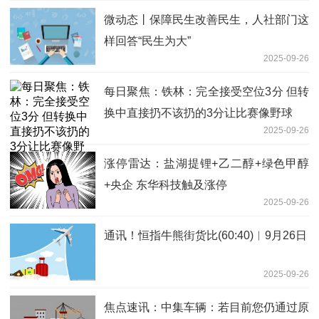
微动态丨保障民生改善民生，人社部门这
样回答“民生为大”
2025-09-26
每日聚焦：铁林：完全接受空位3分 但转
换中直接扔不该扔的3分让比赛像野球
2025-09-26
涨停雷达：盐湖提锂+乙二醇+绿色甲醇
+央企 东华科技触及涨停
2025-09-26
通讯！恒指牛熊街货比(60:40)︱9月26日
2025-09-26
焦点速讯：中集车辆：若目前您仍通过原