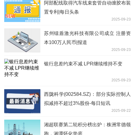
阿部配线取得汽车线束套管自动缠胶布装
置专利|每日头条
2025-09-23
苏州镭盾激光科技有限公司成立 注册资
本100万人民币|报道
2025-09-23
银行息差约束不减 LPR继续维持不变
2025-09-23
西陇科学(002584.SZ)：部分实际控制人
拟减持不超过3%股份-每日短讯
2025-09-22
湘超联赛第二轮积分榜出炉：株洲常德领
跑，湘潭怀化垫底