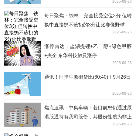
2025-09-26
每日聚焦：铁林：完全接受空位3分 但转
换中直接扔不该扔的3分让比赛像野球
2025-09-26
涨停雷达：盐湖提锂+乙二醇+绿色甲醇
+央企 东华科技触及涨停
2025-09-26
通讯！恒指牛熊街货比(60:40)︱9月26日
2025-09-26
焦点速讯：中集车辆：若目前您仍通过原
港股通持有我司股份，其股份性质为非上
2025-09-25
市外资股，依法享有相关的非上市外资股
股东权利