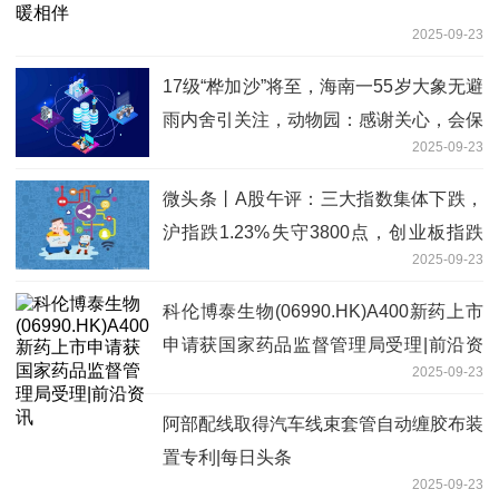
2025-09-23
17级“桦加沙”将至，海南一55岁大象无避
雨内舍引关注，动物园：感谢关心，会保
2025-09-23
护 精彩看点
微头条丨A股午评：三大指数集体下跌，
沪指跌1.23%失守3800点，创业板指跌
2025-09-23
1.75%北证50跌3.05%，银行股逆势上
涨！近5000股下跌，成交额17135亿放
科伦博泰生物(06990.HK)A400新药上市
量3579亿
申请获国家药品监督管理局受理|前沿资
2025-09-23
讯
阿部配线取得汽车线束套管自动缠胶布装
置专利|每日头条
2025-09-23