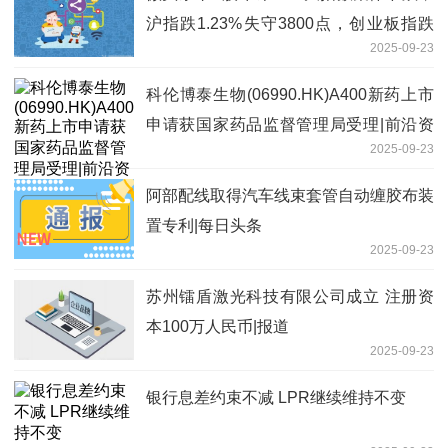
沪指跌1.23%失守3800点，创业板指跌
2025-09-23
1.75%北证50跌3.05%，银行股逆势上
涨！近5000股下跌，成交额17135亿放
科伦博泰生物(06990.HK)A400新药上市
量3579亿
申请获国家药品监督管理局受理|前沿资
2025-09-23
讯
阿部配线取得汽车线束套管自动缠胶布装
置专利|每日头条
2025-09-23
苏州镭盾激光科技有限公司成立 注册资
本100万人民币|报道
2025-09-23
银行息差约束不减 LPR继续维持不变