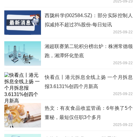
2025-09-23
西陇科学(002584.SZ)：部分实际控制人
拟减持不超过3%股份-每日短讯
2025-09-22
湘超联赛第二轮积分榜出炉：株洲常德领
跑，湘潭怀化垫底
2025-09-22
快看点丨港元拆息全线上扬 一个月拆息
报3.6131%创四个月新高
2025-09-22
热文：有友食品收监管函：6年换了5个
董秘，最短仅任职3个多月
2025-09-22