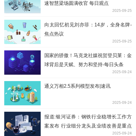
速智慧梁场圆满收官 每日观点
2025-09-25
向太回忆初见刘亦菲：14岁，全身名牌-
焦点热议
2025-09-25
国家的骄傲！马克龙社媒祝贺登贝莱：金
球背后是天赋、努力和坚持-每日头条
2025-09-24
通义万相2.5系列模型发布|速讯
2025-09-24
报道:银河证券：钢铁行业稳增长工作方
案发布 行业细分龙头及业绩改善是重点
2025-09-24
关注方向