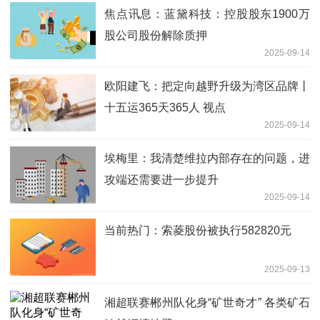
焦点讯息：蓝黛科技：控股股东1900万
股公司股份解除质押
2025-09-14
欧阳建飞：把定向越野升级为湾区品牌丨
十五运365天365人 视点
2025-09-14
埃梅里：我清楚维拉内部存在的问题，进
攻端还需要进一步提升
2025-09-14
当前热门：索菱股份被执行582820元
2025-09-13
湘超联赛郴州队化身“矿世奇才” 各类矿石