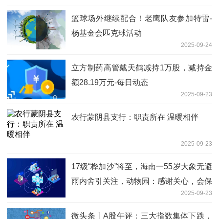
篮球场外继续配合！老鹰队友参加特雷-
杨基金会匹克球活动
2025-09-24
立方制药高管戴天鹤减持1万股，减持金
额28.19万元-每日动态
2025-09-23
农行蒙阴县支行：职责所在 温暖相伴
2025-09-23
17级“桦加沙”将至，海南一55岁大象无避
雨内舍引关注，动物园：感谢关心，会保
2025-09-23
护 精彩看点
微头条丨A股午评：三大指数集体下跌，