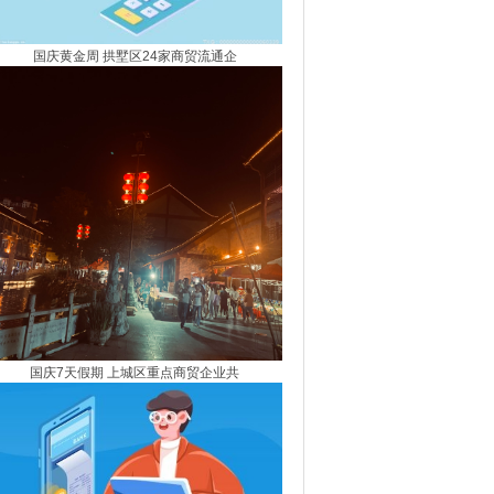
国庆黄金周 拱墅区24家商贸流通企
国庆7天假期 上城区重点商贸企业共