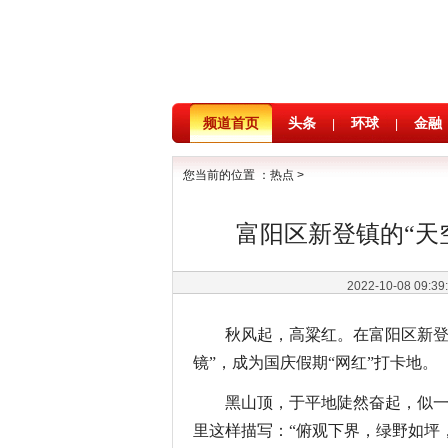
频道首页
头条
环球
金融
|
|
您当前的位置 ：
热点
>
富阳区新登镇的“天
2022-10-08 09:3
秋风起，高粱红。在富阳区新登
镜”，成为国庆假期“网红”打卡地。
黑山顶，于平地陡然奋起，似
里这样描写：“俯观下界，绿野如坪