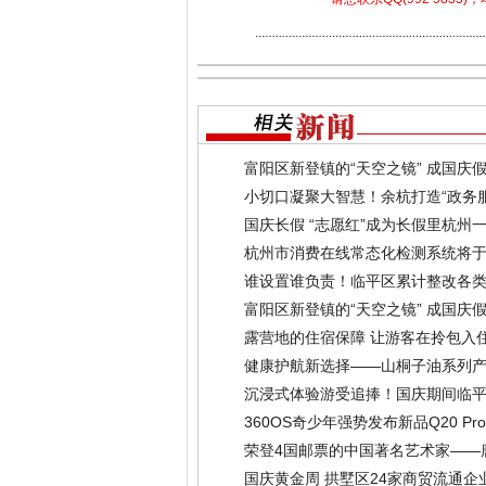
富阳区新登镇的“天空之镜” 成国庆假
小切口凝聚大智慧！余杭打造“政务
国庆长假 “志愿红”成为长假里杭州
杭州市消费在线常态化检测系统将于
谁设置谁负责！临平区累计整改各类标
富阳区新登镇的“天空之镜” 成国庆假
露营地的住宿保障 让游客在拎包入
健康护航新选择——山桐子油系列
沉浸式体验游受追捧！国庆期间临平
360OS奇少年强势发布新品Q20 
荣登4国邮票的中国著名艺术家——
国庆黄金周 拱墅区24家商贸流通企业