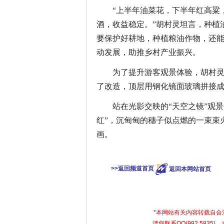
“上半年油菜花，下半年红高粱
酒，收益稳定。”胡村灵坦言，种植
要保护好耕地，种植粮油作物，还
动发展，助推乡村产业振兴。
为了提升游客观景体验，胡村灵
了改造，顶层用钢化镜面玻璃拼接成面
站在光影交映的“天空之镜”观景
红”，沉甸甸的穗子似点燃的一束束
画。
关键词：
国庆
>>返回频道首页
返回本网站首页
*本网站有关内容转载自
请您联系QQ(992 583