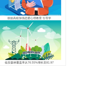
鼓励高校加强恋爱心理教育 引导学
临安森林覆盖率从76.55%增长至81.97