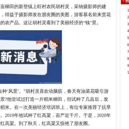
顶百亩梯田的新登镇上旺村农民胡村灵，采纳摄影师的建
天，得益于摄影师发在朋友圈的美图，游客慕名前来赏花
的农产品。这让胡村灵看到了美丽经济的“钱”景。
在种‘风景’。”胡村灵喜欢动脑筋，春天有油菜花吸引游
景?他尝试过打造一片稻米梯田，但试种了几亩后，发
植稻米。在一次美丽经济培训班上，有位专家推荐了抗旱
2019年他试种了红高粱，亩产近千斤。于是，2020年
了红高粱。到了秋天，红高粱又惊艳了朋友圈。