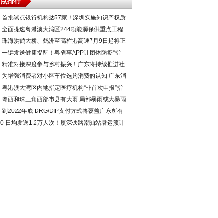
热点排行
1
首批试点银行机构达57家！深圳实施知识产权质
押登记线上办理
2
全面提速粤港澳大湾区244项能源保供重点工程
预计2025年全面建成投产
3
珠海洪鹤大桥、鹤洲至高栏港高速7月9日起将正
式收费
4
一键发送健康提醒！粤省事APP让团体防疫“指
尖管”服务更便捷
5
精准对接深度参与乡村振兴！广东将持续推进社
会帮扶工作
6
为增强消费者对小区车位选购消费的认知 广东消
委会发出消费提示
7
粤港澳大湾区内地指定医疗机构“非首次申报”指
南发布
8
粤西和珠三角西部市县有大雨 局部暴雨或大暴雨
9
到2022年底 DRG/DIP支付方式将覆盖广东所有
开展住院服务的定点医疗机构
10
日均发送1.2万人次！厦深铁路潮汕站暑运预计
发送74万人次