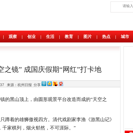
观察
创业
生活
教育
图片
热点
城市
|
|
|
|
|
|
|
空之镜” 成国庆假期“网红”打卡地
9:37
来源：杭州日报
分享
镇的黑山顶上，由圆形观景平台改造而成的“天空之
一只蹲着的雄狮傲视四方。清代戏剧家李渔《游黑山记》
，千家棋列，烟火郁然，不可涯际。”