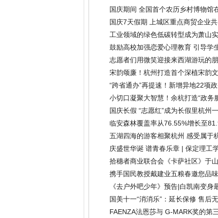
国庆期间 全国首个农历乡村博物馆
国庆7天假期 上城区重点商贸企业共
工业领域的绿色低碳转型成为萧山实
鼓励高校加强恋爱心理教育 引导学
志愿者们用微笑迎接来西湖游玩的
宋韵颂廉！杭州打造首个深植宋韵
“跨省通办”再提速！新增异地22项
小切口凝聚大智慧！余杭打造“政务
国庆长假 “志愿红”成为长假里杭州
临安森林覆盖率从76.55%增长至81
五湖四海的游客相聚杭州 感受属于
庆盛世华诞 谱青春乐章 | 保定理
拾穗者商业联合会《卡萨社区》于山
携手国民教授戴建业五粮春邀您品
《去户外吧少年》预告|白凯南变身
国美十一“消消乐”：延长保修 售后
FAENZA法恩莎与 G-MARK奖的第