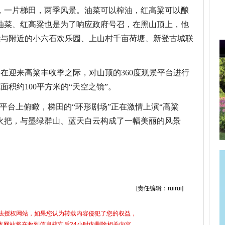
，一片梯田，两季风景。油菜可以榨油，红高粱可以酿
油菜、红高粱也是为了响应政府号召，在黑山顶上，他
能与附近的小六石欢乐园、上山村千亩荷塘、新登古城联
在迎来高粱丰收季之际，对山顶的360度观景平台进行
积约100平方米的“天空之镜”。
平台上俯瞰，梯田的“环形剧场”正在激情上演“高粱
火把，与墨绿群山、蓝天白云构成了一幅美丽的风景
假期
网红打卡地
富阳区新登镇
天空之镜
[责任编辑：ruirui]
合法授权网站，如果您认为转载内容侵犯了您的权益，
5)，本网站将在收到信息核实后24小时内删除相关内容。