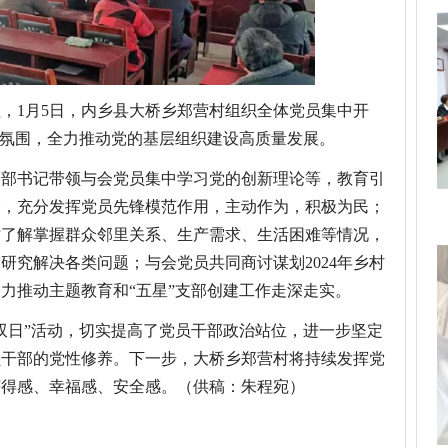
，1月5日，内乡县大桥乡郑营村组织全体党员集中开
厚氛围，全力推动党的基层组织建设高质量发展。
支部书记带领与会党员集中学
习
党的创新理论等，教育引
念，充分发挥党员先锋模范作用，主动作为，积极为民；
时了解掌握群众邻里关系、生产需求、生活困难等情况，
研究解决各类问题；与会党员共同商讨谋划2024年乡村
力推动主题教育和“五星”支部创建工作走深走实。
双日”活动，切实提高了党员干部政治站位，进一步坚定
员干部的党性修养。下一步，大桥乡郑营村将持续发挥党
获得感、幸福感、安全感。（供稿：朱程宛
）
乡县大桥乡
郑营村
扎实开展
双日活动