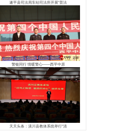
遂平县司法局车站司法所开展“普法
​警银同行 情暖警心——西平中原
天天头条：潢川县教体系统举行“清