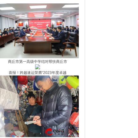
吗？
商丘市第一高级中学结对帮扶商丘市
喜报！跨越速运荣膺“2023年度卓越