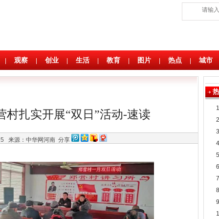
观察
创业
生活
教育
图片
热点
城市
|
|
|
|
|
|
|
村扎实开展“双日”活动-速读
:25
来源：中华网河南
分享