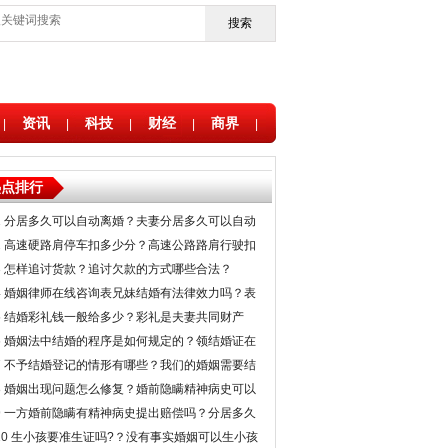
搜索
资讯
科技
财经
商界
|
|
|
|
|
热点排行
1
分居多久可以自动离婚？夫妻分居多久可以自动
解除婚姻关系？
2
高速硬路肩停车扣多少分？高速公路路肩行驶扣
几分？
3
怎样追讨货款？追讨欠款的方式哪些合法？
4
婚姻律师在线咨询表兄妹结婚有法律效力吗？表
兄妹以绝育要求结婚是否准许？
5
结婚彩礼钱一般给多少？彩礼是夫妻共同财产
吗？
6
婚姻法中结婚的程序是如何规定的？领结婚证在
男方地领还是女方地领？
7
不予结婚登记的情形有哪些？我们的婚姻需要结
婚登记申请吗？
8
婚姻出现问题怎么修复？婚前隐瞒精神病史可以
要求离婚吗？
9
一方婚前隐瞒有精神病史提出赔偿吗？分居多久
可以自动解除婚姻关系？
10
生小孩要准生证吗?？没有事实婚姻可以生小孩