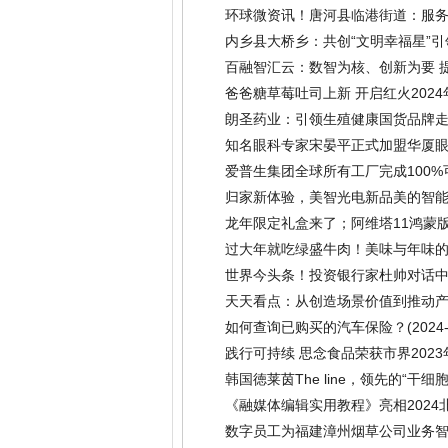
环球微资讯！唐河县临港街道：服务
内乡县大桥乡：共创“文明幸福星”引
百融智汇云：数智为核、创新为要 
爸爸糖草莓吐司上新 开启红火2024
朗圣药业：引领生殖健康国货品牌走
知名眼科专家宋晏平正式加盟华厦
爱普生集团全球所有工厂完成100
归家新体验，美智光电新品美的智能
龙年限定礼盒来了；阿维塔11鸿蒙
过大年就吃绿盛牛肉！美味与年味的
世界今头条！投资银行家杜帅对话
天天看点：从创造场景价值到推动产业
如何查询已购买的汽车保险？
(2024
践行可持续 思念食品荣获市界2023
韩国徳莱茵The line，领先的“干细
《融媒体编辑实用教程》亮相2024
数字员工为福建漳州烟草公司业务智