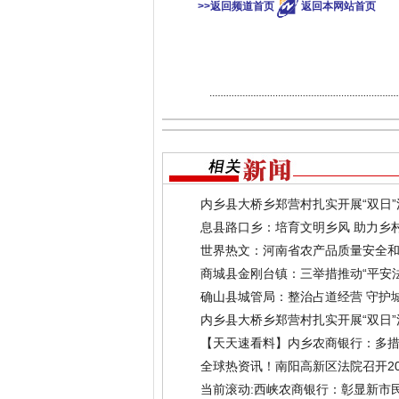
>>返回频道首页
返回本网站首页
内乡县大桥乡郑营村扎实开展“双日”
息县路口乡：培育文明乡风 助力乡
世界热文：​河南省农产品质量安全
范基地
(2024-01-11)
商城县金刚台镇：三举措推动“平安法
确山县城管局：整治占道经营 守护
内乡县大桥乡郑营村扎实开展“双日”
【天天速看料】内乡农商银行：多措
全球热资讯！南阳高新区法院召开20
当前滚动:西峡农商银行：彰显新市