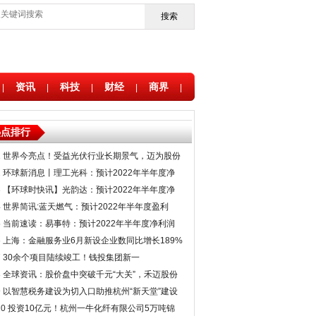
搜索
资讯
科技
财经
商界
|
|
|
|
|
热点排行
1
世界今亮点！受益光伏行业长期景气，迈为股份
预计2022年半年度盈利3.3亿至4.2亿元
2
环球新消息丨理工光科：预计2022年半年度净
利润同比增长422.91%至512.6%
3
【环球时快讯】光韵达：预计2022年半年度净
利润同比最高增35%
4
世界简讯:蓝天燃气：预计2022年半年度盈利
3.20亿至3.60亿元
5
当前速读：易事特：预计2022年半年度净利润
同比最高增三成
6
上海：金融服务业6月新设企业数同比增长189%
7
30余个项目陆续竣工！钱投集团新一
轮“54580”项目行动计划启动
8
全球资讯：股价盘中突破千元“大关”，禾迈股份
成为目前A股第二只千元股
9
以智慧税务建设为切入口助推杭州“新天堂”建设
10
投资10亿元！杭州一牛化纤有限公司5万吨锦