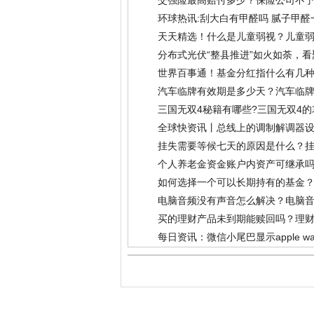
交强险最高赔付多少？保险公司不予
环球热讯:刮大白有甲醛吗 腻子甲
天天精选！什么是儿童弱视？儿童
分布式光伏“整县推进”如火如荼，看
世界百事通！基金分红指什么有几
汽车临牌有效期是多少天？汽车临
三国无双4秘籍有哪些?三国无双4的
全球快资讯丨总线上的调制解调器
29)
挂失需要等候七天的原因是什么？挂
个人养老金资金账户内资产可继承吗
如何选择一个可以长期持有的基金？
电脑音频没有声音怎么解决？电脑音
买的理财产品未到期能赎回吗？理财
每日资讯：微信小尾巴显示apple wa