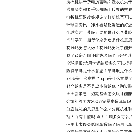
洗衣机烘干费电厉害吗？洗衣机烘
股票买卖都要手续费吗？股票的交
打折机票退改签规定？打折机票可以
环球新资讯：净水器是反渗透的好
全球实时：萧唤云结局是什么？萧
当前要闻：期货价格为负是什么意思
花雕鸡煲怎么做？花雕鸡煲吃了能
签了购房合同还能改名吗？ 房子抵
全球播报:信用卡还款后多久可以提
险资举牌是什么意思？举牌股是什么
xxbb是什么意思？ cpn是什么意思
补仓越多是不是成本价越低？融资
天天新消息丨短期基金怎么玩才能赚
公司年终奖发200万湖景房是真事
分庭抗礼的意思是什么？分庭抗礼
刮大白有甲醛吗 刷大白墙多久可以
信用卡太多会影响车贷吗？信用卡