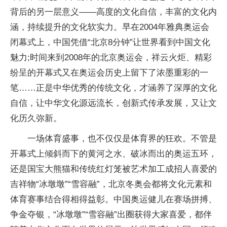
背后的另一层意义——高度的文化自信，丰富的文化内
涵，持续提升的文化软实力。早在2004年雅典奥运会
闭幕式上，中国凭借“北京8分钟”让世界看到中国文化
魅力;时间来到2008年的北京奥运会，祥云火炬、精彩
纷呈的开幕式又在奥运会历史上留下了浓墨重彩的一
笔……正是中华优秀的传统文化，才涵养了深厚的文化
自信，让中华文化源远流长，创新式传承发展，又让文
化历久弥新。
一场体育盛事，也不仅仅是体育界的狂欢。不管是
开幕式上倾斜而下的黄河之水、破冰而出的奥运五环，
还是国宝大熊猫和传统红灯笼被艺术加工成招人喜爱的
吉祥物“冰墩墩”“雪容融”，北京冬奥会都将文化元素和
体育赛事结合得相得益彰。中国奥运健儿在赛场拼搏、
争金夺银，“冰墩墩”“雪容融”出圈获得大家喜爱，都伴