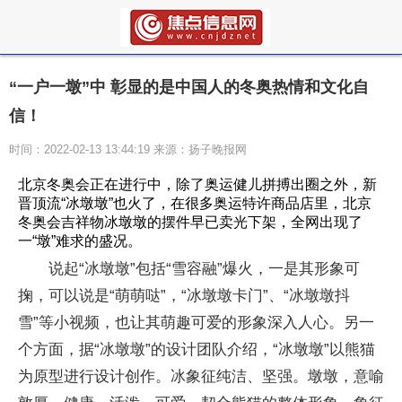
“一户一墩”中 彰显的是中国人的冬奥热情和文化自
信！
时间：2022-02-13 13:44:19 来源：扬子晚报网
北京冬奥会正在进行中，除了奥运健儿拼搏出圈之外，新
晋顶流“冰墩墩”也火了，在很多奥运特许商品店里，北京
冬奥会吉祥物冰墩墩的摆件早已卖光下架，全网出现了
一“墩”难求的盛况。
说起“冰墩墩”包括“雪容融”爆火，一是其形象可
掬，可以说是“萌萌哒”，“冰墩墩卡门”、“冰墩墩抖
雪”等小视频，也让其萌趣可爱的形象深入人心。另一
个方面，据“冰墩墩”的设计团队介绍，“冰墩墩”以熊猫
为原型进行设计创作。冰象征纯洁、坚强。墩墩，意喻