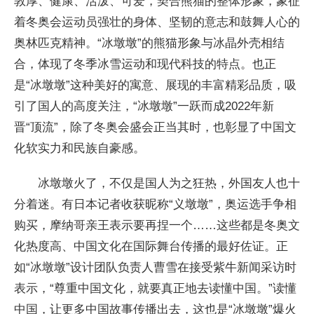
敦厚、健康、活泼、可爱，契合熊猫的整体形象，象征
着冬奥会运动员强壮的身体、坚韧的意志和鼓舞人心的
奥林匹克精神。“冰墩墩”的熊猫形象与冰晶外壳相结
合，体现了冬季冰雪运动和现代科技的特点。也正
是“冰墩墩”这种美好的寓意、展现的丰富精彩品质，吸
引了国人的高度关注，“冰墩墩”一跃而成2022年新
晋“顶流”，除了冬奥会盛会正当其时，也彰显了中国文
化软实力和民族自豪感。
冰墩墩火了，不仅是国人为之狂热，外国友人也十
分着迷。有日本记者收获昵称“义墩墩”，奥运选手争相
购买，摩纳哥亲王表示要再捏一个……这些都是冬奥文
化热度高、中国文化在国际舞台传播的最好佐证。正
如“冰墩墩”设计团队负责人曹雪在接受紫牛新闻采访时
表示，“尊重中国文化，就要真正地去读懂中国。”读懂
中国，让更多中国故事传播出去，这也是“冰墩墩”爆火