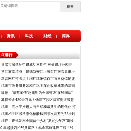
搜索
资讯
科技
财经
商界
|
|
|
|
|
热点排行
1
良渚古城遗址申遗成功三周年 三处遗址公园完
美“合璧”
2
赏江雾享清凉！建德新安江上游客们乘着龙形小
舟“行云流水”
3
新晋网红打卡点！桐庐瑶琳镇百亩向日葵惊艳盛
放
4
杭州市政务服务领域在巩固深化改革成果的基础
上 又推出了一系列优化举措
5
建德：“草莓师傅”赵建明为全国莓农“在线问诊”
6
募得资金420余万元！钱塘下沙区首家街道级慈
善分会成立
7
杭州：高水平推进人与自然和谐共生的现代化 打
造生态文明高地
8
杭州相关区域常态化核酸检测频次调整为72小时
9
桐庐：正式发布全国首个乡村“复兴少年宫”建设
和管理规范标准
10
串起浙西沿线共富路！临金高速建设工程主线