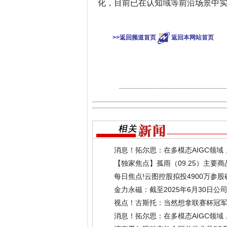
化，目前已在认知域等前沿场景中
>>返回频道首页
返回本网站首页
消息！拓尔思：在多模态AIGC领
能力
(2025-09-25)
【独家焦点】孤雨（09.25）主要
每日焦点!云图控股拟投4900万参股
金力永磁：截至2025年6月30日公司原
(2025-09-24)
视点！古斯托：当然想拿联赛杯冠
消息！拓尔思：在多模态AIGC领