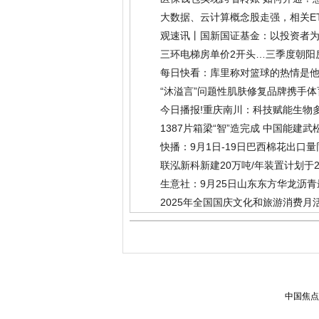
大数据、云计算概念股走强，相关ET
观速讯丨国新国证基金：以投资者
三环电梯房单价2开头…三季度朝阳
每日快看：库里称对篮球的热情是他
“沐溢言”问题性肌肤修复品牌携手
今日播报!重庆南川：科技赋能生物
1387片箱梁“智”造完成 中国能建
快播：9月1日-19日巴西棉花出口量同
联泓新科新建20万吨/年装置计划于2
生意社：9月25日山东东方华龙沥
2025年全国国庆文化和旅游消费月
中国焦点