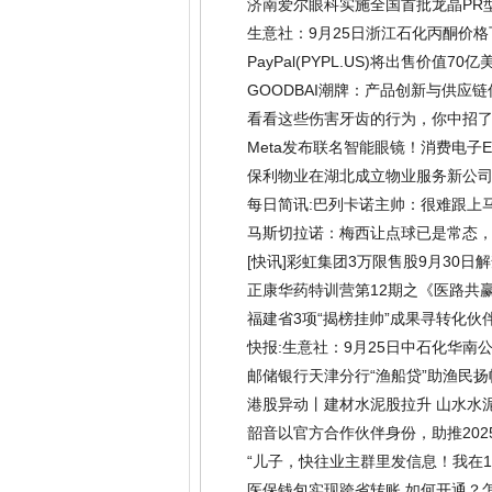
能力
(2025-09-25)
济南爱尔眼科实施全国首批龙晶PR
生意社：9月25日浙江石化丙酮价格
PayPal(PYPL.US)将出售价值
GOODBAI潮牌：产品创新与供应
看看这些伤害牙齿的行为，你中招
Meta发布联名智能眼镜！消费电子E
保利物业在湖北成立物业服务新公
每日简讯:巴列卡诺主帅：很难跟上
马斯切拉诺：梅西让点球已是常态，
[快讯]彩虹集团3万限售股9月30日
正康华药特训营第12期之《医路共
福建省3项“揭榜挂帅”成果寻转化伙
快报:生意社：9月25日中石化华南
邮储银行天津分行“渔船贷”助渔民扬
港股异动丨建材水泥股拉升 山水水泥
韶音以官方合作伙伴身份，助推20
“儿子，快往业主群里发信息！我在1
医保钱包实现跨省转账 如何开通？