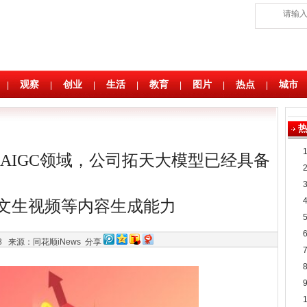
观察
创业
生活
教育
图片
热点
城市
|
|
|
|
|
|
|
AIGC领域，公司拓天大模型已经具备
文生视频等内容生成能力
48
来源：同花顺iNews
分享