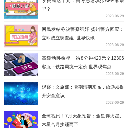
收费高达千元，高考志愿填报APP靠谱
吗？
2023-06-29
网民发帖称被警察强奸 扬州警方回应：
立即成立调查组_世界快讯
2023-06-29
高级动卧乘坐一站8分钟420元？12306
客服：铁路局统一定价 世界观焦点
2023-06-29
观察：文旅部：暑期汛期来临，旅游须提
升安全意识
2023-06-29
全球视讯！7月天象预告：金星伴火星、
木星合月接踵而至