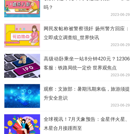
吗？
2023-06-29
网民发帖称被警察强奸 扬州警方回应：
立即成立调查组_世界快讯
2023-06-29
高级动卧乘坐一站8分钟420元？12306
客服：铁路局统一定价 世界观焦点
2023-06-29
观察：文旅部：暑期汛期来临，旅游须提
升安全意识
2023-06-29
全球视讯！7月天象预告：金星伴火星、
木星合月接踵而至