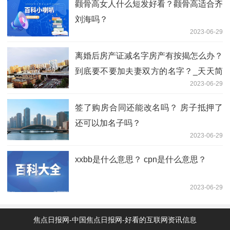
颧骨高女人什么短发好看？颧骨高适合齐
刘海吗？
2023-06-29
离婚后房产证减名字房产有按揭怎么办？
到底要不要加夫妻双方的名字？_天天简
2023-06-29
讯
签了购房合同还能改名吗？ 房子抵押了
还可以加名子吗？
2023-06-29
xxbb是什么意思？ cpn是什么意思？
2023-06-29
焦点日报网-中国焦点日报网-好看的互联网资讯信息