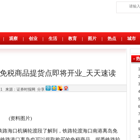
观察
创业
生活
教育
图片
热点
城市
|
|
|
|
|
|
|
免税商品提货点即将开业_天天速读
:01
来源：证券时报网
分享
(资料图片)
铁路海口机辆轮渡段了解到，铁路轮渡海口南港离岛免
从铁路港口离岛也可以提取购买的免税商品。据悉铁路轮