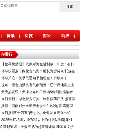
搜索
资讯
科技
财经
商界
|
|
|
|
|
热点排行
1
【世界快播报】俄罗斯黄金遭制裁，印度：有打
折货快抢，进口激增188%
2
环球快看点丨内蒙古乌海市延长资源链条:托煤基
优势发展氢能产业
3
环球关注：凭录取通知书领现金！后续来了
4
视点！橙色山洪灾害气象预警：辽宁局地发生山
洪灾害可能性大
5
天天热资讯！天津公布昨日新增5例阳性感染者
详情及行动轨迹
6
今日最新！湖北警方打掉一制售假药团伙 缴获假
药三百余公斤
7
播报：河南郑州市新密市发生3.1级地震 震源深
度10千米
8
今日播报!“十四五”促进中小企业发展规划出炉
9
2025年底杭州力争70%以上的村居达到清廉村
居建设标准
10
环球速读：十分罕见的超富锂矮星 我国天文学