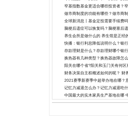
窄基指数基金更适合哪些投资者？窄
做市商制度的功能有哪些？做市商
全球新消息丨基金定投需要手续费
脑梗后遗症可以恢复吗？脑梗塞后
养生会所是做什么的 养生馆是正经
快播：银行利息降低说明什么？银
存款理财是什么？存款理财哪个银
换热器有几种类型？换热器故障怎么
阳关在哪个省?阳关和玉门关有何区
财务决策自主权概述如何的呢？ 财
2021赛季新赛季中超举办地在哪？
记忆力减退怎么办？记忆力减退吃什
中国最大的实木家具生产基地在哪 