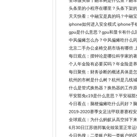
全球微头条丨翻车鲀是什么鱼？翻
头条里的小程序在哪里？头条下架的
天天快看：中融宝是真的吗？中融宝
iphone如何进入安全模式 iphon
gpu是什么意思？gpu和显卡有什么
中风偏瘫怎么办？中风偏瘫吃什么药
北京二手办公桌椅交易市场有哪些 
每日观点：摆钟论是哪位科学家的
个人年金险有必要买吗？年金险是养
每日聚焦：财务诊断的概述具体是怎
06-30)
杭州的市树是什么树？杭州是几线
什么是管式换热器？换热器的工作原
平安豁免c19是什么意思？平安福
今日看点：脑梗偏瘫吃什么药好？
2019-2020赛季女足法甲联赛赛
(2023-06-30)
全球观点：为什么蚂蚁从高空掉下来
6月30日江苏德邦氯化铵装置正常运
今日热搜：二类账户和一类账户的区