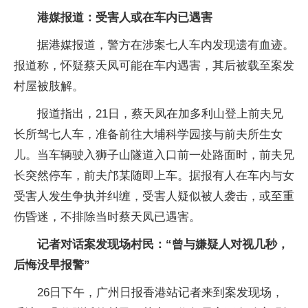
港媒报道：受害人或在车内已遇害
据港媒报道，警方在涉案七人车内发现遗有血迹。
报道称，怀疑蔡天凤可能在车内遇害，其后被载至案发
村屋被肢解。
报道指出，21日，蔡天凤在加多利山登上前夫兄
长所驾七人车，准备前往大埔科学园接与前夫所生女
儿。当车辆驶入狮子山隧道入口前一处路面时，前夫兄
长突然停车，前夫邝某随即上车。据报有人在车内与女
受害人发生争执并纠缠，受害人疑似被人袭击，或至重
伤昏迷，不排除当时蔡天凤已遇害。
记者对话案发现场村民：“曾与嫌疑人对视几秒，
后悔没早报警”
26日
下午，广州日报香港站记者来到案发现场，