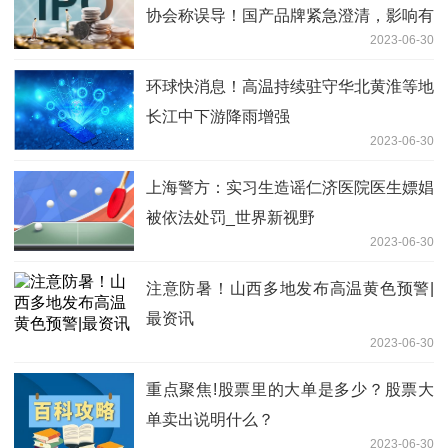
协会称误导！国产品牌紧急澄清，影响有
2023-06-30
多大？
环球快消息！高温持续驻守华北黄淮等地
长江中下游降雨增强
2023-06-30
上海警方：实习生造谣仁济医院医生嫖娼
被依法处罚_世界新视野
2023-06-30
注意防暑！山西多地发布高温黄色预警|
最资讯
2023-06-30
重点聚焦!股票里的大单是多少？股票大
单卖出说明什么？
2023-06-30