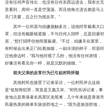
没有任何声音传出，也没有任何东西运进去，我有次无
意看到，房间一直是空荡荡。而且他每次进去都是马上
关门关窗，总之行为很反常。”
其中一位邻居与凶嫌接触多次，说他经常戴着大口
罩，但没有戴眼镜遮脸，不与任何人招呼，总是回避邻
居，“想打招呼但他明显躲避。”不过，凶嫌关在屋里，
有时候会出来正门站着抽烟，一副冷漠的样子，邻居经
过他身边时，“我与他对视了几秒，他没有任何表情，
好像没有看见你一样，就是沉默的抽烟。”
前夫父亲的反常行为已引起村民怀疑
其他村民也接受了记者采访，一位村民评点这就
是“低智商犯罪，简直是又蠢又坏。”村民告诉记者，事
发地点是香港著名风景区龙尾滩，几十年来就是香港市
民最热衷的骑单车旅游胜地之一，“因为是旅游胜地，