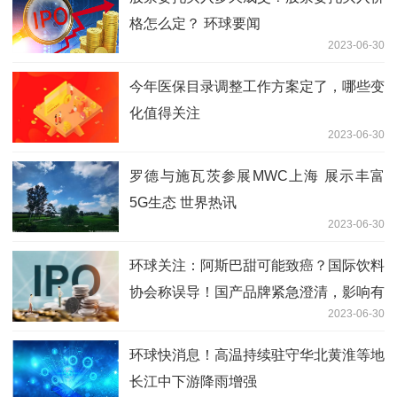
格怎么定？ 环球要闻
2023-06-30
今年医保目录调整工作方案定了，哪些变
化值得关注
2023-06-30
罗德与施瓦茨参展MWC上海 展示丰富
5G生态 世界热讯
2023-06-30
环球关注：阿斯巴甜可能致癌？国际饮料
协会称误导！国产品牌紧急澄清，影响有
2023-06-30
多大？
环球快消息！高温持续驻守华北黄淮等地
长江中下游降雨增强