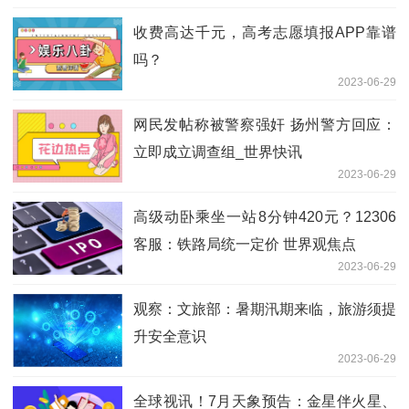
收费高达千元，高考志愿填报APP靠谱
吗？
2023-06-29
网民发帖称被警察强奸 扬州警方回应：
立即成立调查组_世界快讯
2023-06-29
高级动卧乘坐一站8分钟420元？12306
客服：铁路局统一定价 世界观焦点
2023-06-29
观察：文旅部：暑期汛期来临，旅游须提
升安全意识
2023-06-29
全球视讯！7月天象预告：金星伴火星、