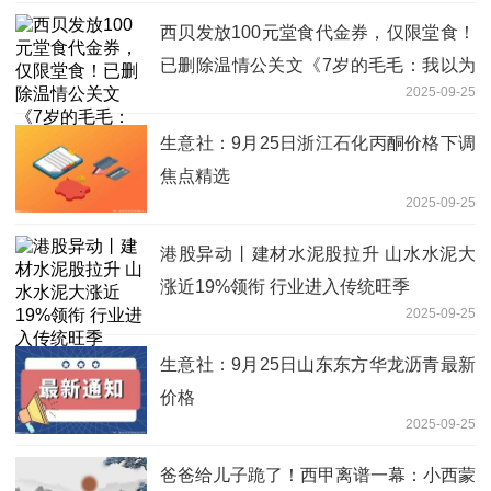
西贝发放100元堂食代金券，仅限堂食！
已删除温情公关文《7岁的毛毛：我以为
2025-09-25
自己再也吃不到西贝了》-热点
生意社：9月25日浙江石化丙酮价格下调
焦点精选
2025-09-25
港股异动丨建材水泥股拉升 山水水泥大
涨近19%领衔 行业进入传统旺季
2025-09-25
生意社：9月25日山东东方华龙沥青最新
价格
2025-09-25
爸爸给儿子跪了！西甲离谱一幕：小西蒙