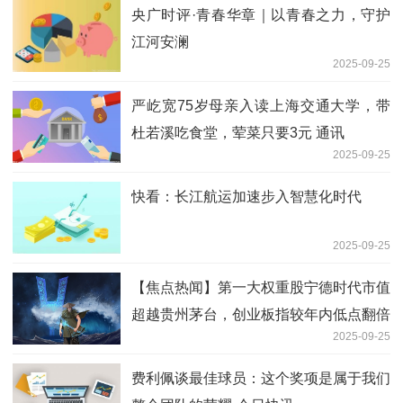
央广时评·青春华章｜以青春之力，守护
江河安澜
2025-09-25
严屹宽75岁母亲入读上海交通大学，带
杜若溪吃食堂，荤菜只要3元 通讯
2025-09-25
快看：长江航运加速步入智慧化时代
2025-09-25
【焦点热闻】第一大权重股宁德时代市值
超越贵州茅台，创业板指较年内低点翻倍
2025-09-25
有望
费利佩谈最佳球员：这个奖项是属于我们