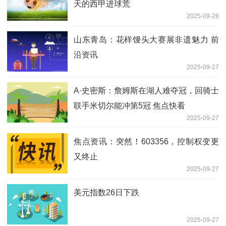
天的西甲进球荒
2025-09-28
山东青岛：花样馒头大赛展非遗魅力 前
沿资讯
2025-09-27
A·史密斯：詹姆斯在湖人难夺冠，回骑士
联手米切尔能冲第5冠 焦点快看
2025-09-27
焦点资讯：突然！603356，控制权变更
又终止
2025-09-27
美元指数26日下跌
2025-09-27